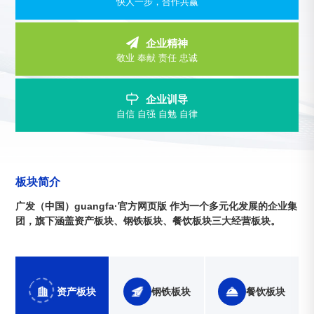
快人一步，合作共赢
企业精神
敬业 奉献 责任 忠诚
企业训导
自信 自强 自勉 自律
板块简介
广发（中国）guangfa·官方网页版 作为一个多元化发展的企业集
团，旗下涵盖资产板块、钢铁板块、餐饮板块三大经营板块。
资产板块
钢铁板块
餐饮板块