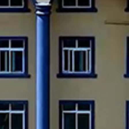
集团新闻
人才理念
·官方网页版
鲁
行业摘要
人才发展
加入东方