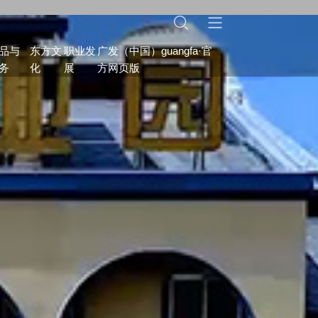
开始检索
品与
东方文
职业发
广发（中国）guangfa·官
务
化
展
方网页版
块
产品与服务
不锈钢系列
碳钢系列
国际业务
公司愿景
展
广发（中国）