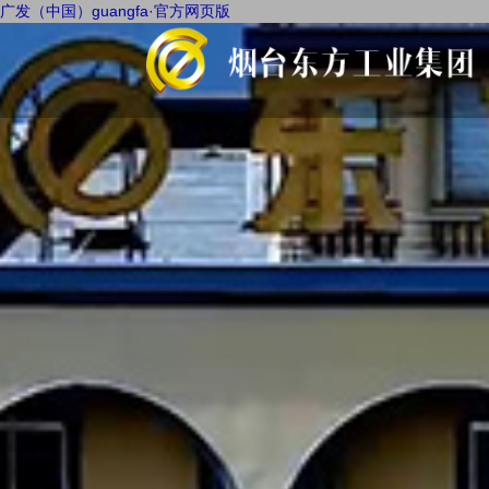
广发（中国）guangfa·官方网页版
广发（中国）guangfa·官
立足钢铁 面向未来，开拓创新 