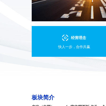
经营理念
快人一步，合作共赢
板块简介