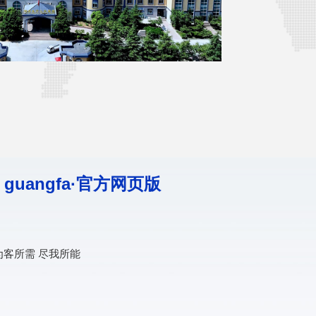
uangfa·官方网页版
为客所需 尽我所能