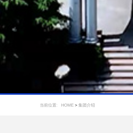
当前位置:
HOME
>
集团介绍